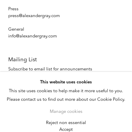
Press
press@alexandergray.com
General
info@alexandergray.com
Mailing List
Subscribe to email list for announcements
info@alexandergray.com
This website uses cookies
This site uses cookies to help make it more useful to you.
Privacy Policy
Please contact us to find out more about our Cookie Policy.
Accessibility Policy
Cookie Policy
Manage cookies
Manage cookies
Copyright © 2026
Reject non essential
Instagram
Accept